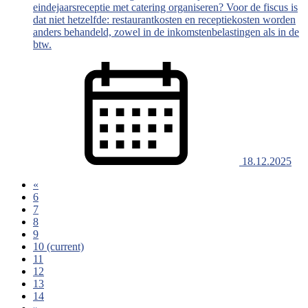
eindejaarsreceptie met catering organiseren? Voor de fiscus is
dat niet hetzelfde: restaurantkosten en receptiekosten worden
anders behandeld, zowel in de inkomstenbelastingen als in de
btw.
18.12.2025
«
6
7
8
9
10
(current)
11
12
13
14