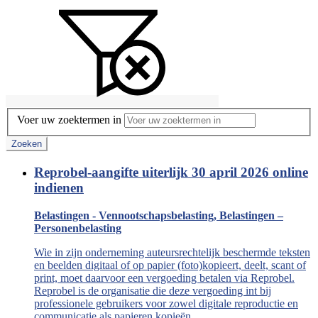
Voer uw zoektermen in
Zoeken
Reprobel-aangifte uiterlijk 30 april 2026 online
indienen
Belastingen - Vennootschapsbelasting, Belastingen –
Personenbelasting
Wie in zijn onderneming auteursrechtelijk beschermde teksten
en beelden digitaal of op papier (foto)kopieert, deelt, scant of
print, moet daarvoor een vergoeding betalen via Reprobel.
Reprobel is de organisatie die deze vergoeding int bij
professionele gebruikers voor zowel digitale reproductie en
communicatie als papieren kopieën.