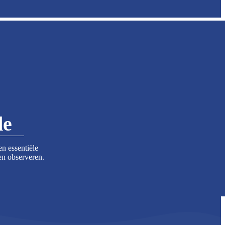
de
en essentiële
en observeren.