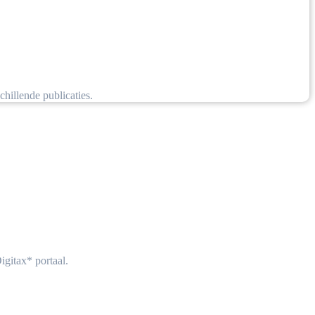
schillende publicaties.
gitax* portaal.