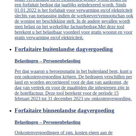
een forfaitair bedrag dat jaarlijks geïndexeerd wordt. Sinds
01.01.2022 is het forfaitait voor verwarming en/of elektriciteit
slechts van toepassing indien de werkgever/vennootschap ook
de woning ter beschikking stelt. In de andere gevallen wordt
men belast op het werkelijke factuurbedrag.Met deze tool
berekent u het belastbaar voordeel voor gratis woonst en voor
gratis verwarming en/of elektriciteit.
Forfaitaire buitenlandse dagvergoeding
Belastingen – Personenbelasting
Per dag waarop u beroepsmatig in het buitenland bent, kunt u
een onkostenvergoeding krijgen. De bedragen verschillen per
land en worden gecorrigeerd voor de dag van aankomst, de
dag van vertrek en voor de maaltijden die inbegrepen zijn in
de hotelfactuur. Deze tool berekent voor de periode 15
februari 2023 tot 31 december 2023 uw onkostenvergoeding.
Forfaitaire binnenlandse dagvergoeding
Belastingen – Personenbelasting
Onkostenvergoedingen of zgn. kosten eigen aan de